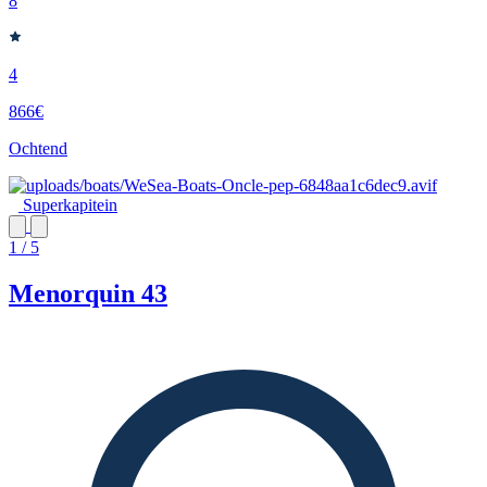
8
4
866€
Ochtend
Superkapitein
1 / 5
Menorquin 43