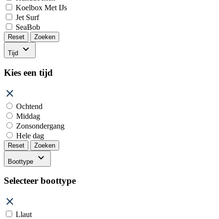
Koelbox Met IJs
Jet Surf
SeaBob
Reset
Zoeken
Tijd
Kies een tijd
Ochtend
Middag
Zonsondergang
Hele dag
Reset
Zoeken
Boottype
Selecteer boottype
Llaut