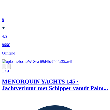
8
4.5
866€
Ochtend
1 / 9
MENORQUIN YACHTS 145 ·
Jachtverhuur met Schipper vanuit Palm...