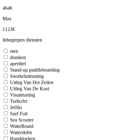
464€
Max
1123€
Inbegrepen diensten
eten
dranken
aperitief
Stand-up paddleboarding
Snorkeluitrusting
Uitleg Van Het Zeilen
Uitleg Van De Kust
Visuitrusting
TurboJet
JetSki
Surf Foil
Sea Scooter
WakeBoard
Waterskiën
Handdoeken