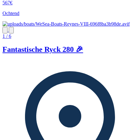
567€
Ochtend
1 / 6
Fantastische Ryck 280 🎉