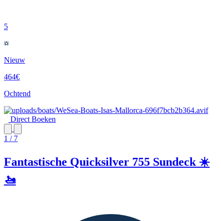
5
Nieuw
464€
Ochtend
Direct Boeken
1 / 7
Fantastische Quicksilver 755 Sundeck ☀️
🚤