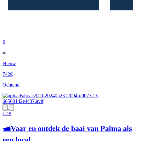
6
Nieuw
742€
Ochtend
1 / 8
🛥️Vaar en ontdek de baai van Palma als
een local