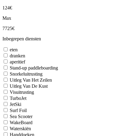
124€
Max
7725€
Inbegrepen diensten
eten
dranken
aperitief
Stand-up paddleboarding
Snorkeluitrusting
Uitleg Van Het Zeilen
Uitleg Van De Kust
Visuitrusting
TurboJet
JetSki
Surf Foil
Sea Scooter
WakeBoard
Waterskiën
Handdoeken