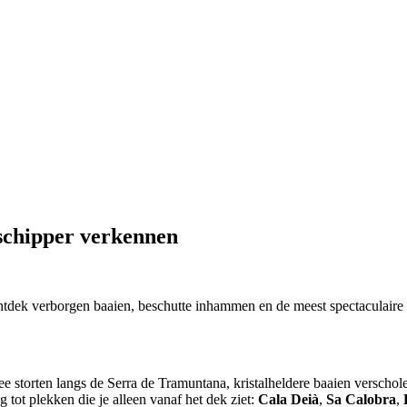
 schipper verkennen
tdek verborgen baaien, beschutte inhammen en de meest spectaculaire k
zee storten langs de Serra de Tramuntana, kristalheldere baaien versch
 tot plekken die je alleen vanaf het dek ziet:
Cala Deià
,
Sa Calobra
,