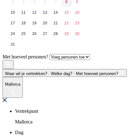
3
4
5
6
7
8
9
10
11
12
13
14
15
16
17
18
19
20
21
22
23
24
25
26
27
28
29
30
31
Met hoeveel personen?
Waar wil je vertrekken? · Welke dag? · Met hoeveel personen?
Mallorca
Vertrekpunt
Mallorca
Dag