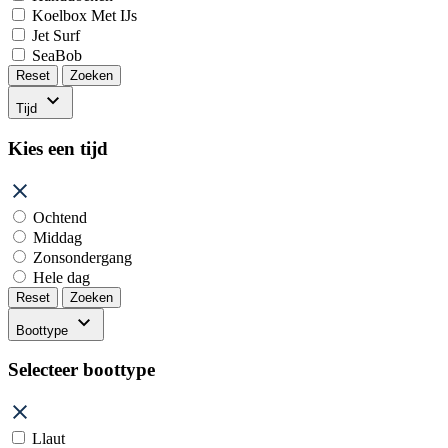
Koelbox Met IJs
Jet Surf
SeaBob
Reset
Zoeken
Tijd
Kies een tijd
Ochtend
Middag
Zonsondergang
Hele dag
Reset
Zoeken
Boottype
Selecteer boottype
Llaut