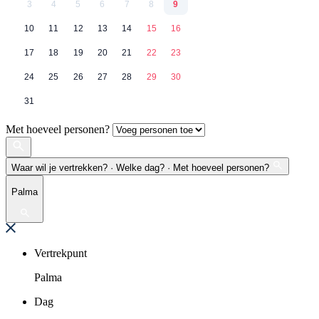
3
4
5
6
7
8
9
10
11
12
13
14
15
16
17
18
19
20
21
22
23
24
25
26
27
28
29
30
31
Met hoeveel personen?
Waar wil je vertrekken? · Welke dag? · Met hoeveel personen?
Palma
Vertrekpunt
Palma
Dag