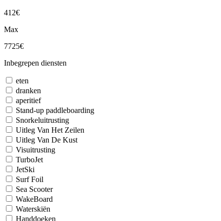
412€
Max
7725€
Inbegrepen diensten
eten
dranken
aperitief
Stand-up paddleboarding
Snorkeluitrusting
Uitleg Van Het Zeilen
Uitleg Van De Kust
Visuitrusting
TurboJet
JetSki
Surf Foil
Sea Scooter
WakeBoard
Waterskiën
Handdoeken