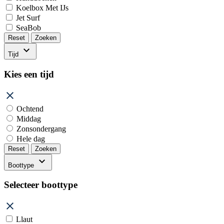
Koelbox Met IJs
Jet Surf
SeaBob
Reset
Zoeken
Tijd
Kies een tijd
Ochtend
Middag
Zonsondergang
Hele dag
Reset
Zoeken
Boottype
Selecteer boottype
Llaut