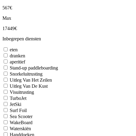
567€
Max
17449€
Inbegrepen diensten
eten
dranken
aperitief
Stand-up paddleboarding
Snorkeluitrusting
Uitleg Van Het Zeilen
Uitleg Van De Kust
Visuitrusting
TurboJet
JetSki
Surf Foil
Sea Scooter
WakeBoard
Waterskiën
Handdoeken