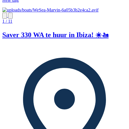
Hele dag
1 / 11
Saver 330 WA te huur in Ibiza! ☀️🚤