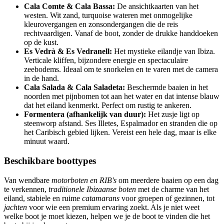
Cala Comte & Cala Bassa:
De ansichtkaarten van het
westen. Wit zand, turquoise wateren met onmogelijke
kleurovergangen en zonsondergangen die de reis
rechtvaardigen. Vanaf de boot, zonder de drukke handdoeken
op de kust.
Es Vedrà & Es Vedranell:
Het mystieke eilandje van Ibiza.
Verticale kliffen, bijzondere energie en spectaculaire
zeebodems. Ideaal om te snorkelen en te varen met de camera
in de hand.
Cala Salada & Cala Saladeta:
Beschermde baaien in het
noorden met pijnbomen tot aan het water en dat intense blauw
dat het eiland kenmerkt. Perfect om rustig te ankeren.
Formentera (afhankelijk van duur):
Het zusje ligt op
steenworp afstand. Ses Illetes, Espalmador en stranden die op
het Caribisch gebied lijken. Vereist een hele dag, maar is elke
minuut waard.
Beschikbare boottypes
Van wendbare
motorboten en RIB's
om meerdere baaien op een dag
te verkennen,
traditionele Ibizaanse boten
met de charme van het
eiland, stabiele en ruime
catamarans
voor groepen of gezinnen, tot
jachten
voor wie een premium ervaring zoekt. Als je niet weet
welke boot je moet kiezen, helpen we je de boot te vinden die het