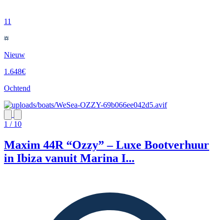
11
Nieuw
1.648€
Ochtend
1 / 10
Maxim 44R “Ozzy” – Luxe Bootverhuur
in Ibiza vanuit Marina I...