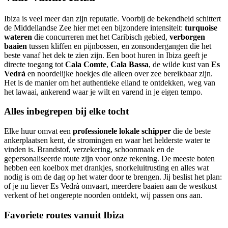
Ibiza is veel meer dan zijn reputatie. Voorbij de bekendheid schittert
de Middellandse Zee hier met een bijzondere intensiteit:
turquoise
wateren
die concurreren met het Caribisch gebied,
verborgen
baaien
tussen kliffen en pijnbossen, en zonsondergangen die het
beste vanaf het dek te zien zijn. Een boot huren in Ibiza geeft je
directe toegang tot
Cala Comte
,
Cala Bassa
, de wilde kust van
Es
Vedrà
en noordelijke hoekjes die alleen over zee bereikbaar zijn.
Het is de manier om het authentieke eiland te ontdekken, weg van
het lawaai, ankerend waar je wilt en varend in je eigen tempo.
Alles inbegrepen bij elke tocht
Elke huur omvat een
professionele lokale schipper
die de beste
ankerplaatsen kent, de stromingen en waar het helderste water te
vinden is. Brandstof, verzekering, schoonmaak en de
gepersonaliseerde route zijn voor onze rekening. De meeste boten
hebben een koelbox met drankjes, snorkeluitrusting en alles wat
nodig is om de dag op het water door te brengen. Jij beslist het plan:
of je nu liever Es Vedrà omvaart, meerdere baaien aan de westkust
verkent of het ongerepte noorden ontdekt, wij passen ons aan.
Favoriete routes vanuit Ibiza