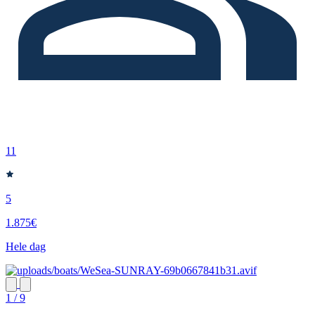
11
5
1.875€
Hele dag
1 / 9