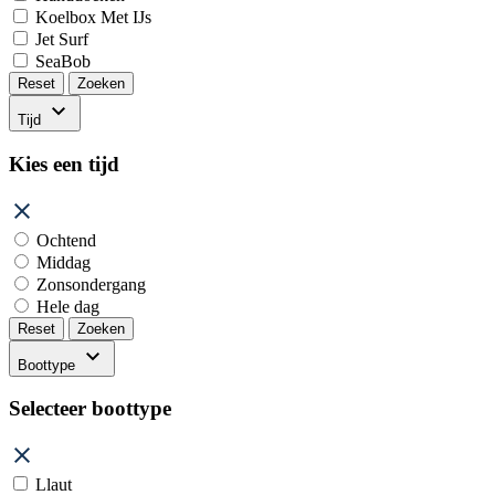
Koelbox Met IJs
Jet Surf
SeaBob
Reset
Zoeken
Tijd
Kies een tijd
Ochtend
Middag
Zonsondergang
Hele dag
Reset
Zoeken
Boottype
Selecteer boottype
Llaut