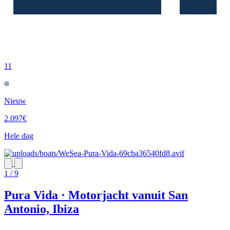
11
Nieuw
2.097€
Hele dag
1 / 9
Pura Vida · Motorjacht vanuit San
Antonio, Ibiza