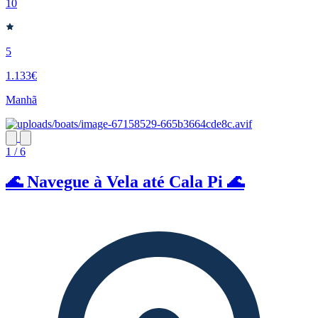
10
5
1.133€
Manhã
1 / 6
🌊 Navegue à Vela até Cala Pi 🌊