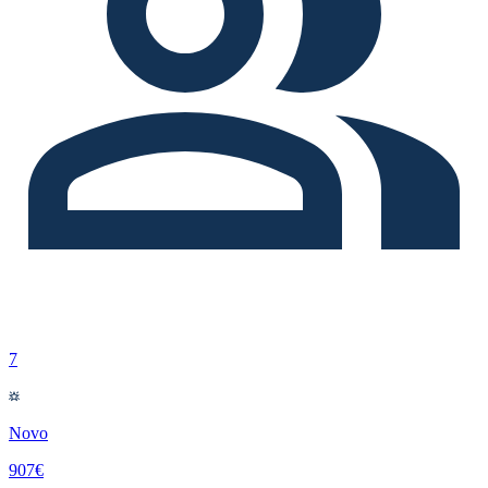
7
Novo
907€