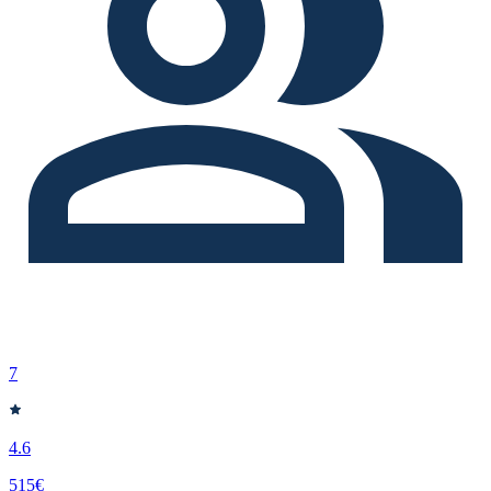
7
4.6
515€