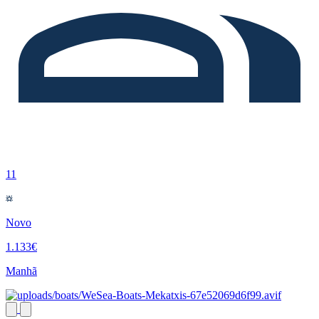
11
Novo
1.133€
Manhã