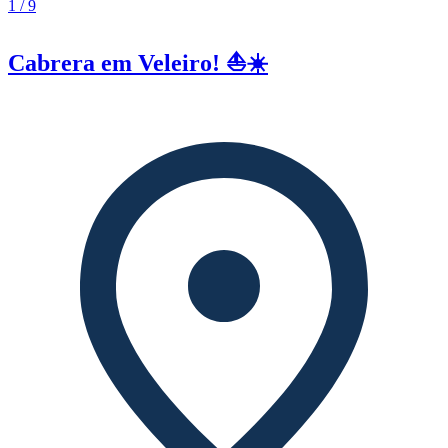
1 / 9
Cabrera em Veleiro! ⛵️☀️