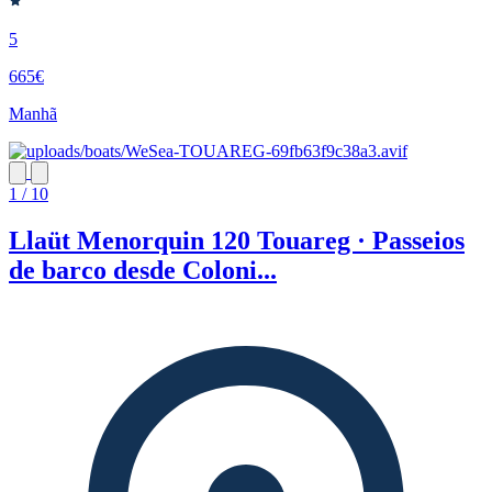
5
665€
Manhã
1 / 10
Llaüt Menorquin 120 Touareg · Passeios
de barco desde Coloni...