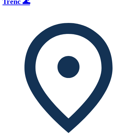
Trenc 🌊