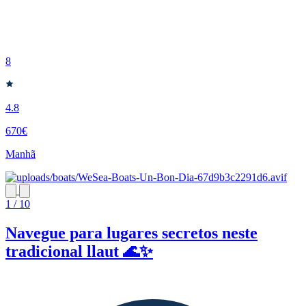
8
4.8
670€
Manhã
1 / 10
Navegue para lugares secretos neste
tradicional llaut 🌊✨