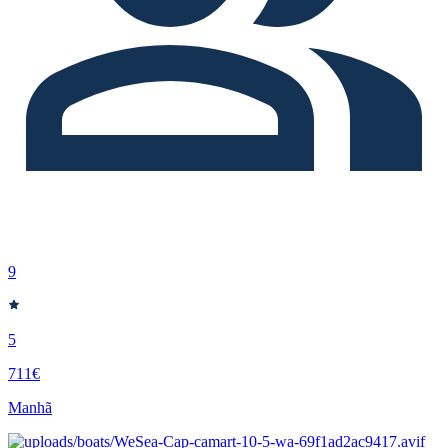
9
5
711€
Manhã