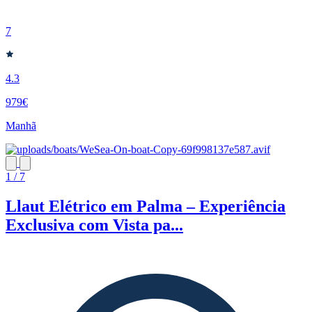
7
4.3
979€
Manhã
1 / 7
Llaut Elétrico em Palma – Experiência
Exclusiva com Vista pa...