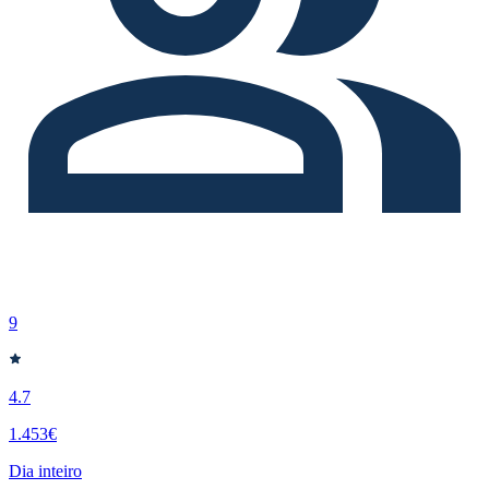
9
4.7
1.453€
Dia inteiro