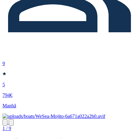
9
5
794€
Manhã
1 / 9