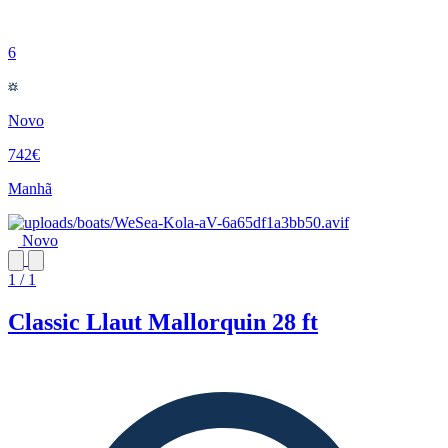
6
Novo
742€
Manhã
Novo
1 / 1
Classic Llaut Mallorquin 28 ft