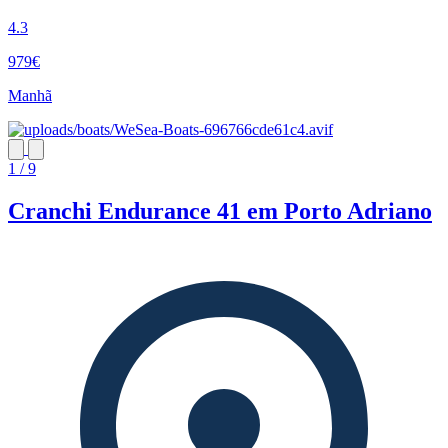
4.3
979€
Manhã
1 / 9
Cranchi Endurance 41 em Porto Adriano