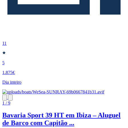
11
5
1.875€
Dia inteiro
1 / 9
Bavaria Sport 39 HT em Ibiza – Aluguel
de Barco com Capitão ...