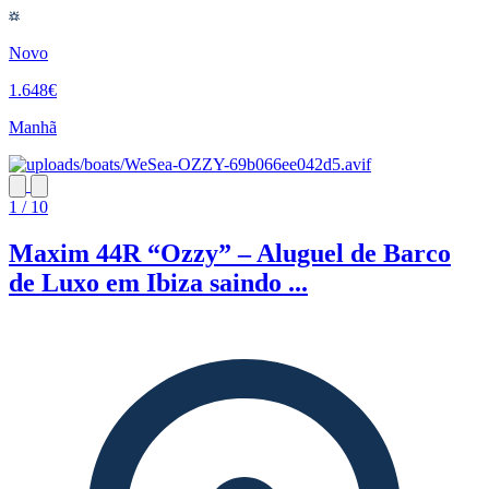
Novo
1.648€
Manhã
1 / 10
Maxim 44R “Ozzy” – Aluguel de Barco
de Luxo em Ibiza saindo ...