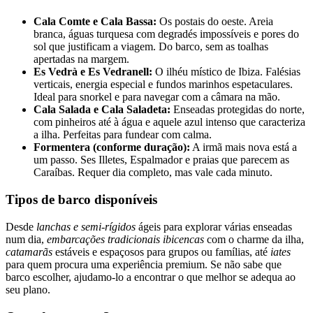
Cala Comte e Cala Bassa:
Os postais do oeste. Areia
branca, águas turquesa com degradés impossíveis e pores do
sol que justificam a viagem. Do barco, sem as toalhas
apertadas na margem.
Es Vedrà e Es Vedranell:
O ilhéu místico de Ibiza. Falésias
verticais, energia especial e fundos marinhos espetaculares.
Ideal para snorkel e para navegar com a câmara na mão.
Cala Salada e Cala Saladeta:
Enseadas protegidas do norte,
com pinheiros até à água e aquele azul intenso que caracteriza
a ilha. Perfeitas para fundear com calma.
Formentera (conforme duração):
A irmã mais nova está a
um passo. Ses Illetes, Espalmador e praias que parecem as
Caraíbas. Requer dia completo, mas vale cada minuto.
Tipos de barco disponíveis
Desde
lanchas e semi-rígidos
ágeis para explorar várias enseadas
num dia,
embarcações tradicionais ibicencas
com o charme da ilha,
catamarãs
estáveis e espaçosos para grupos ou famílias, até
iates
para quem procura uma experiência premium. Se não sabe que
barco escolher, ajudamo-lo a encontrar o que melhor se adequa ao
seu plano.