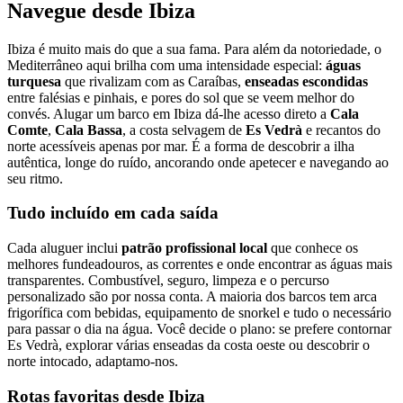
Navegue desde Ibiza
Ibiza é muito mais do que a sua fama. Para além da notoriedade, o
Mediterrâneo aqui brilha com uma intensidade especial:
águas
turquesa
que rivalizam com as Caraíbas,
enseadas escondidas
entre falésias e pinhais, e pores do sol que se veem melhor do
convés. Alugar um barco em Ibiza dá-lhe acesso direto a
Cala
Comte
,
Cala Bassa
, a costa selvagem de
Es Vedrà
e recantos do
norte acessíveis apenas por mar. É a forma de descobrir a ilha
autêntica, longe do ruído, ancorando onde apetecer e navegando ao
seu ritmo.
Tudo incluído em cada saída
Cada aluguer inclui
patrão profissional local
que conhece os
melhores fundeadouros, as correntes e onde encontrar as águas mais
transparentes. Combustível, seguro, limpeza e o percurso
personalizado são por nossa conta. A maioria dos barcos tem arca
frigorífica com bebidas, equipamento de snorkel e tudo o necessário
para passar o dia na água. Você decide o plano: se prefere contornar
Es Vedrà, explorar várias enseadas da costa oeste ou descobrir o
norte intocado, adaptamo-nos.
Rotas favoritas desde Ibiza