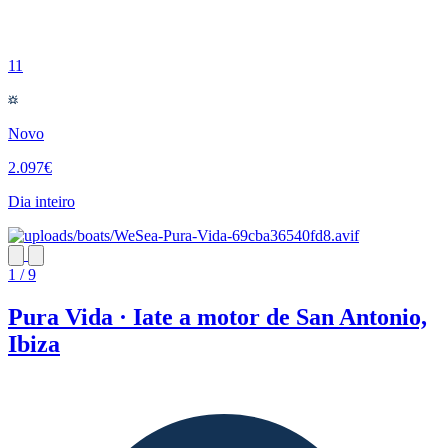
11
Novo
2.097€
Dia inteiro
1 / 9
Pura Vida · Iate a motor de San Antonio,
Ibiza