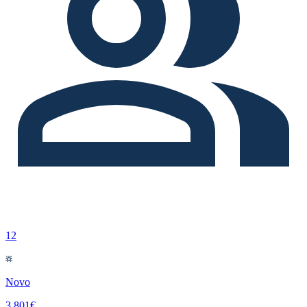
12
Novo
3.801€