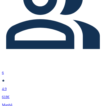
6
4.9
618€
Manhã