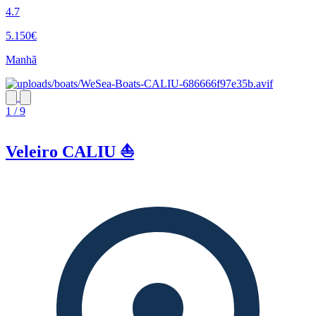
4.7
5.150€
Manhã
1 / 9
Veleiro CALIU ⛵️