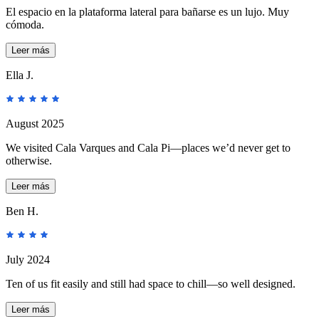
El espacio en la plataforma lateral para bañarse es un lujo. Muy
cómoda.
Leer más
Ella J.
August 2025
We visited Cala Varques and Cala Pi—places we’d never get to
otherwise.
Leer más
Ben H.
July 2024
Ten of us fit easily and still had space to chill—so well designed.
Leer más