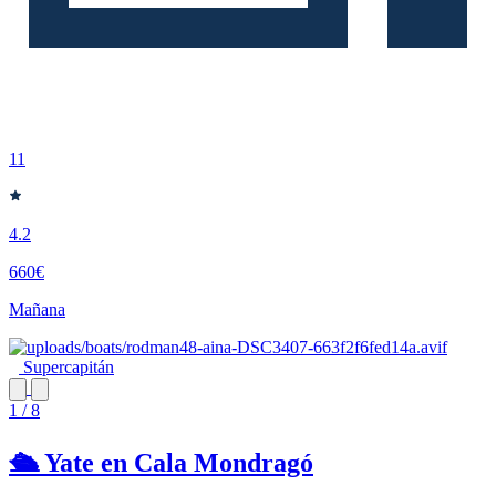
11
4.2
660€
Mañana
Supercapitán
1 / 8
🛳️ Yate en Cala Mondragó