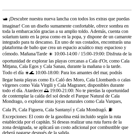
Descripción
🛥️ ¡Descubre nuestra nueva lancha con todos los extras que puedas
imaginar! Con un diseño sumamente confortable, ofrece sombra en
toda la embarcación gracias a su amplio toldo. Además, cuenta con
solarium tanto en la proa como en la popa, y dispone de un camarote
integrado para tu descanso. En uno de sus costados, encontrarás una
plataforma de baño que crea un espacio acuático muy espacioso y
cómodo. Mañana/Tarde ☀️ 10:00-14:00 / 15:00-19:00: Disfruta de la
oportunidad de explorar las playas cercanas a Cala d'Or, como Cala
Mitjana, Cala Egos y Cala Sanau, durante la mañana o la tarde.
Todo el día ☀️🌊 10:00-18:00: Para los amantes del mar, podrás
llegar hasta playas como Es Caló des Moro, Cala Llombards o calas
vírgenes como Vala Virgili y Cala Magraner, disponibles durante
todo el día. Atardecer 🌅 19:00-21:00: No te pierdas la oportunidad
de contemplar la caída del sol desde el Parque Natural de Cala
Mondrago, o explorar otras joyas naturales como Cala Varques,
Cala Pi, Cala Figuera, Cala Santanyí y Cala Mondragó. ⛽️
Excepciones: El costo de la gasolina está incluido según la ruta
establecida por el capitán. Si deseas realizar una ruta fuera de la
zona designada, se aplicará un costo adicional por combustible que
deberá pagarse después de la salida.