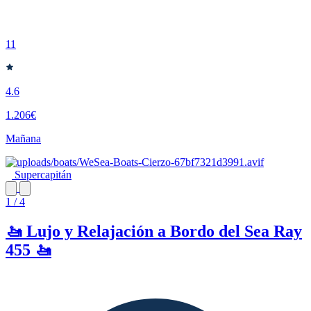
11
4.6
1.206€
Mañana
Supercapitán
1 / 4
🚤 Lujo y Relajación a Bordo del Sea Ray
455 🚤