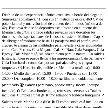
Descripción
Disfruta de una experiencia náutica exclusiva a bordo del elegante
Sunseeker Tomahawk 41, con sus 14 metros de eslora, 460 CV de
potencia total y una velocidad de crucero de 25 nudos (máxima de
42). Esta joya de diseño deportivo está ubicada en el puerto de
Marina Cala d’Or, y ofrece salidas privadas para descubrir los
rincones más espectaculares de la costa sureste de Mallorca. Capaz
de albergar cómodamente hasta 11 pasajeros más el patrón, este
crucero te alejará de las multitudes para llevarte a calas escondidas
como Cala Ferrera, Cala Mitjana, Cala Sa Nau, Cala Varques, Cala
Egos y Cala Mondragó, situada en pleno parque natural. En salidas
largas, también se puede llegar a las impresionantes Cala Santanyí y
Cala Llombards, conocidas por sus paisajes salvajes y aguas
turquesas. 🕐 Horarios disponibles: • Medio día (mañana): 10:00 –
14:00 • Medio día (tarde): 15:00 – 19:00 • Puesta de sol: 18:00 –
20:00 • Día completo: 10:00 – 18:00 🛥️ Itinerario cuidadosamente
planificado 🏖️ Paradas para baño, paddle surf y snorkel (equipo
incluido) 🍻 Bebidas a bordo: agua, refrescos, cerveza 🧼 Toallas
incluidas + limpieza final 🌿 Ritmo relajado y fondeos tranquilos 📍
Salidas desde Marina Cala d’Or ⛽ El combustible está incluido en
el precio para una ruta previamente establecida. Si se desea ampliar