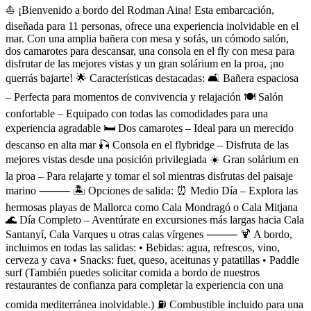
Descripción
⛵ ¡Bienvenido a bordo del Rodman Aina! Esta embarcación,
diseñada para 11 personas, ofrece una experiencia inolvidable en el
mar. Con una amplia bañera con mesa y sofás, un cómodo salón,
dos camarotes para descansar, una consola en el fly con mesa para
disfrutar de las mejores vistas y un gran solárium en la proa, ¡no
querrás bajarte! 🌟 Características destacadas: 🛋️ Bañera espaciosa
– Perfecta para momentos de convivencia y relajación 🍽️ Salón
confortable – Equipado con todas las comodidades para una
experiencia agradable 🛏️ Dos camarotes – Ideal para un merecido
descanso en alta mar 🎣 Consola en el flybridge – Disfruta de las
mejores vistas desde una posición privilegiada ☀️ Gran solárium en
la proa – Para relajarte y tomar el sol mientras disfrutas del paisaje
marino ⸻ 🏝️ Opciones de salida: ⏰ Medio Día – Explora las
hermosas playas de Mallorca como Cala Mondragó o Cala Mitjana
🌊 Día Completo – Aventúrate en excursiones más largas hacia Cala
Santanyí, Cala Varques u otras calas vírgenes ⸻ 🍹 A bordo,
incluimos en todas las salidas: • Bebidas: agua, refrescos, vino,
cerveza y cava • Snacks: fuet, queso, aceitunas y patatillas • Paddle
surf (También puedes solicitar comida a bordo de nuestros
restaurantes de confianza para completar la experiencia con una
comida mediterránea inolvidable.) ⛽ Combustible incluido para una