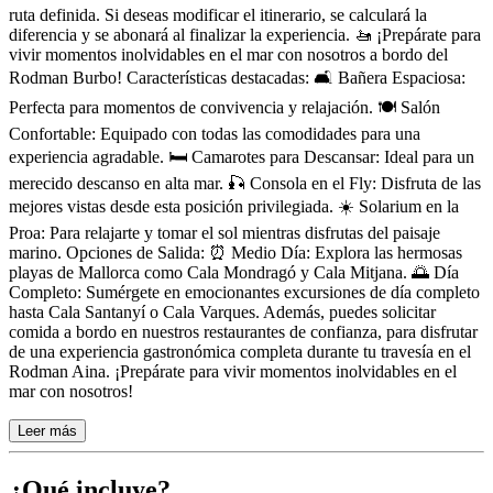
ruta definida. Si deseas modificar el itinerario, se calculará la
diferencia y se abonará al finalizar la experiencia. 🚤 ¡Prepárate para
vivir momentos inolvidables en el mar con nosotros a bordo del
Rodman Burbo! Características destacadas: 🛋️ Bañera Espaciosa:
Perfecta para momentos de convivencia y relajación. 🍽️ Salón
Confortable: Equipado con todas las comodidades para una
experiencia agradable. 🛏️ Camarotes para Descansar: Ideal para un
merecido descanso en alta mar. 🎣 Consola en el Fly: Disfruta de las
mejores vistas desde esta posición privilegiada. ☀️ Solarium en la
Proa: Para relajarte y tomar el sol mientras disfrutas del paisaje
marino. Opciones de Salida: ⏰ Medio Día: Explora las hermosas
playas de Mallorca como Cala Mondragó y Cala Mitjana. 🌅 Día
Completo: Sumérgete en emocionantes excursiones de día completo
hasta Cala Santanyí o Cala Varques. Además, puedes solicitar
comida a bordo en nuestros restaurantes de confianza, para disfrutar
de una experiencia gastronómica completa durante tu travesía en el
Rodman Aina. ¡Prepárate para vivir momentos inolvidables en el
mar con nosotros!
Leer más
¿Qué incluye?