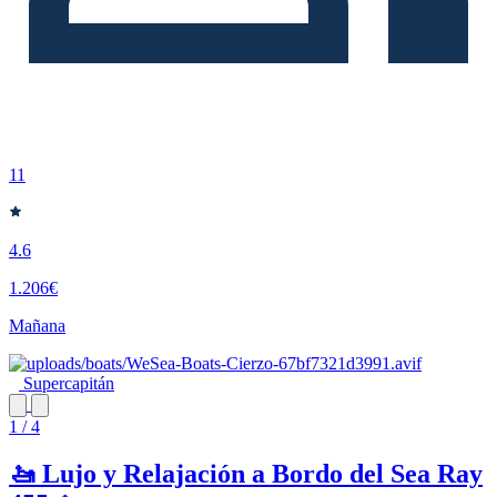
11
4.6
1.206€
Mañana
Supercapitán
1 / 4
🚤 Lujo y Relajación a Bordo del Sea Ray