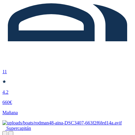
11
4.2
660€
Mañana
Supercapitán