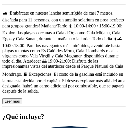
Descripción
🛥️ ¡Embárcate en nuestra lancha semirrígida de casi 7 metros,
diseñada para 11 personas, con un amplio solarium en proa perfecto
para grupos grandes! Mañana/Tarde ☀️ 10:00-14:00 / 15:00-19:00:
Explora las playas cercanas a Cala d'Or, como Cala Mitjana, Cala
Egos y Cala Sanau, durante la mañana o la tarde. Todo el día ☀️🌊
10:00-18:00: Para los navegantes más intrépidos, aventúrate hasta
playas remotas como Es Caló des Moro, Cala Llombards o calas
vírgenes como Vala Virgili y Cala Magraner, disponibles durante
todo el día. Atardecer 🌅 19:00-21:00: Disfruta de las
impresionantes vistas del atardecer desde el Parque Natural de Cala
Mondrago. ⛽️ Excepciones: El costo de la gasolina está incluido en
la ruta establecida por el capitán. Si deseas explorar más allá del área
designada, habrá un cargo adicional por combustible, que se pagará
después de la salida.
Leer más
¿Qué incluye?