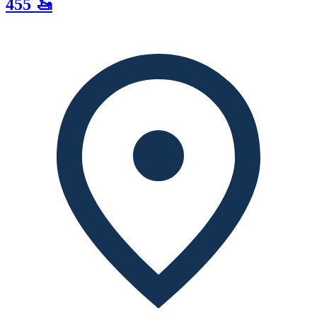
455 🚤