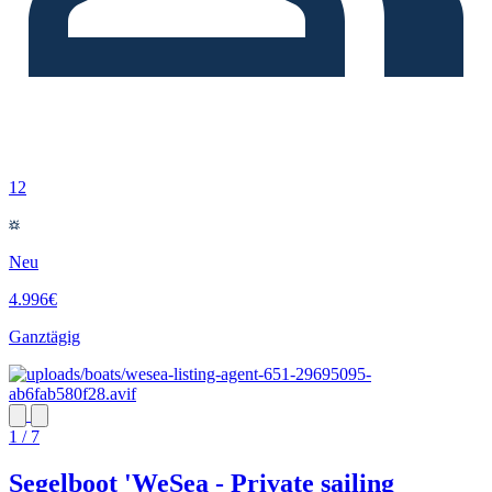
12
Neu
4.996€
Ganztägig
1 / 7
Segelboot 'WeSea - Private sailing