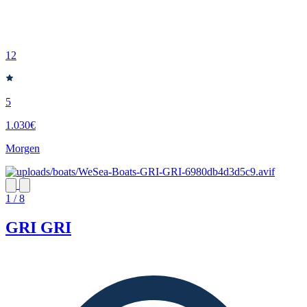
12
5
1.030€
Morgen
1 / 8
GRI GRI