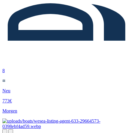
8
Neu
773€
Morgen