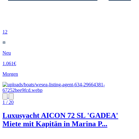
12
Neu
1.061€
Morgen
1 / 20
Luxusyacht AICON 72 SL 'GADEA'
Miete mit Kapitän in Marina P...