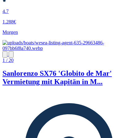
4.7
1.288€
Morgen
1 / 20
Sanlorenzo SX76 'Globito de Mar'
Vermietung mit Kapitän in M...