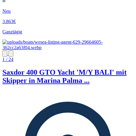
Neu
3.863€
Ganztägig
1 / 24
Saxdor 400 GTO Yacht 'M/Y BALI' mit
Skipper in Marina Palma ...