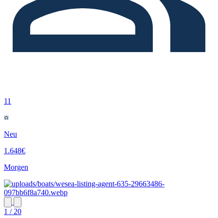
11
Neu
1.648€
Morgen
1 / 20