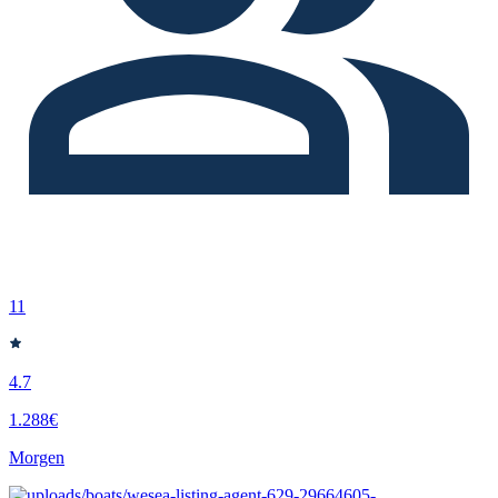
11
4.7
1.288€
Morgen