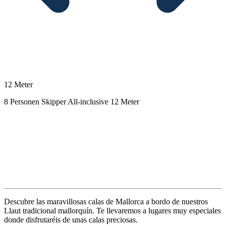
12 Meter
8 Personen
Skipper
All-inclusive
12 Meter
Beschreibung
Descubre las maravillosas calas de Mallorca a bordo de nuestros
Llaut tradicional mallorquín. Te llevaremos a lugares muy especiales
donde disfrutaréis de unas calas preciosas.