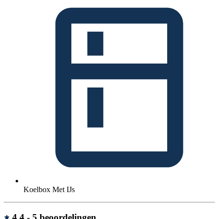
Koelbox Met IJs
Beoordelingen
4.4 -
5 beoordelingen