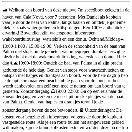
Beschrijving
🛥️ Welkom aan boord van deze nieuwe 7m speedboot gelegen in de
haven van Cala Nova, voor 7 personen! Met Daniel als kapitein
vaar je door de baai van Palma, langs baaien en ontdek je geheime
plekjes zoals watergrotten en klifsprongen. Een 100% authentieke
ervaring! Bovendien zijn watersporten inbegrepen:
wakeboarduitrusting, waterski's en een donut. Ochtend/Middag☀️
10:00-14:00 / 15:00-19:00: Verken de schoonheid van de baai van
Palma met stops om te genieten van inbegrepen drankjes terwijl je
plezier hebt met de wakeboarduitrusting, waterski's en donut. Hele
dag☀️🌊10:00-18:00: Ontdek de baai van Palma in al zijn pracht
gedurende de hele dag. Geniet van stops voor wateractiviteiten en
ontspan met hapjes en drankjes aan boord. Voor de hele dagtrip heb
je de optie om naar een beachclub te gaan voor de lunch of het
wordt aanbevolen om zelf eten mee te nemen om aan boord van te
genieten. Zonsondergang 🌅19:00-22:00: Ga op een reis naar de
zonsondergang en verken de meest pittoreske plekjes van de baai
van Palma. Geniet van hapjes en drankjes terwijl je de
zonsondergang boven de zee bewondert. ⛽️ Uitzonderingen: De
kosten voor benzine zijn inbegrepen volgens de door de kapitein
vastgestelde route. Als je een route buiten het aangewezen gebied
wilt maken, zijn de brandstofkosten extra en worden deze na de trip