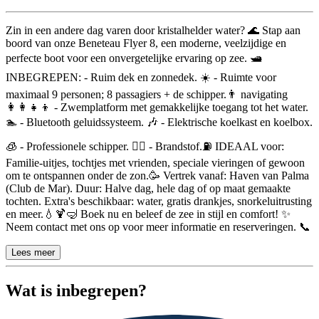
Beschrijving
Zin in een andere dag varen door kristalhelder water? 🌊 Stap aan
boord van onze Beneteau Flyer 8, een moderne, veelzijdige en
perfecte boot voor een onvergetelijke ervaring op zee. 🛥️
INBEGREPEN: - Ruim dek en zonnedek. ☀️ - Ruimte voor
maximaal 9 personen; 8 passagiers + de schipper.👨‍ navigating
👩‍👩‍👧‍👦 - Zwemplatform met gemakkelijke toegang tot het water.
🏊 - Bluetooth geluidssysteem. 🎶 - Elektrische koelkast en koelbox.
🧊 - Professionele schipper. 🧑‍✈️ - Brandstof.⛽ IDEAAL voor:
Familie-uitjes, tochtjes met vrienden, speciale vieringen of gewoon
om te ontspannen onder de zon.🥳 Vertrek vanaf: Haven van Palma
(Club de Mar). Duur: Halve dag, hele dag of op maat gemaakte
tochten. Extra's beschikbaar: water, gratis drankjes, snorkeluitrusting
en meer.💧🍹🤿 Boek nu en beleef de zee in stijl en comfort! ✨
Neem contact met ons op voor meer informatie en reserveringen. 📞
Lees meer
Wat is inbegrepen?