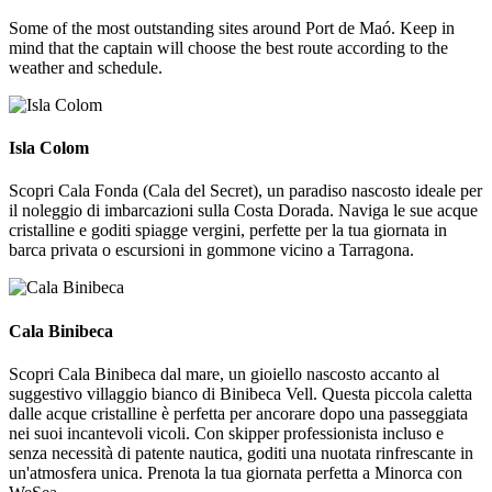
Some of the most outstanding sites around Port de Maó. Keep in
mind that the captain will choose the best route according to the
weather and schedule.
Isla Colom
Isla Colom
Scopri Cala Fonda (Cala del Secret), un paradiso nascosto ideale per
il noleggio di imbarcazioni sulla Costa Dorada. Naviga le sue acque
cristalline e goditi spiagge vergini, perfette per la tua giornata in
barca privata o escursioni in gommone vicino a Tarragona.
Cala Binibeca
Cala Binibeca
Scopri Cala Binibeca dal mare, un gioiello nascosto accanto al
suggestivo villaggio bianco di Binibeca Vell. Questa piccola caletta
dalle acque cristalline è perfetta per ancorare dopo una passeggiata
nei suoi incantevoli vicoli. Con skipper professionista incluso e
senza necessità di patente nautica, goditi una nuotata rinfrescante in
un'atmosfera unica. Prenota la tua giornata perfetta a Minorca con