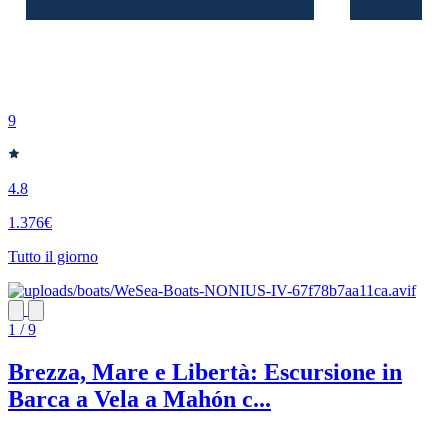
9
4.8
1.376€
Tutto il giorno
1 / 9
Brezza, Mare e Libertà: Escursione in
Barca a Vela a Mahón c...