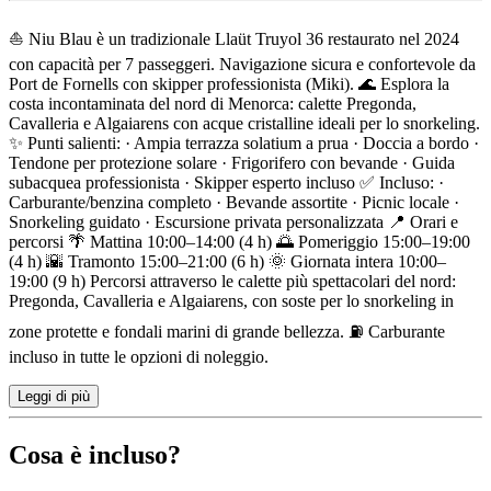
Descrizione
⛵ Niu Blau è un tradizionale Llaüt Truyol 36 restaurato nel 2024
con capacità per 7 passeggeri. Navigazione sicura e confortevole da
Port de Fornells con skipper professionista (Miki). 🌊 Esplora la
costa incontaminata del nord di Menorca: calette Pregonda,
Cavalleria e Algaiarens con acque cristalline ideali per lo snorkeling.
✨ Punti salienti: · Ampia terrazza solatium a prua · Doccia a bordo ·
Tendone per protezione solare · Frigorifero con bevande · Guida
subacquea professionista · Skipper esperto incluso ✅ Incluso: ·
Carburante/benzina completo · Bevande assortite · Picnic locale ·
Snorkeling guidato · Escursione privata personalizzata 📍 Orari e
percorsi 🌴 Mattina 10:00–14:00 (4 h) 🌅 Pomeriggio 15:00–19:00
(4 h) 🌇 Tramonto 15:00–21:00 (6 h) 🌞 Giornata intera 10:00–
19:00 (9 h) Percorsi attraverso le calette più spettacolari del nord:
Pregonda, Cavalleria e Algaiarens, con soste per lo snorkeling in
zone protette e fondali marini di grande bellezza. ⛽ Carburante
incluso in tutte le opzioni di noleggio.
Leggi di più
Cosa è incluso?