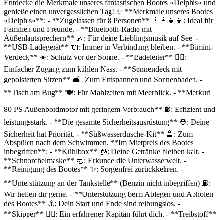
Beschreibung
Entdecke die Merkmale unseres fantastischen Bootes «Delphis» und
genieße einen unvergesslichen Tag! ✨ **Merkmale unseres Bootes
«Delphis»**: - **Zugelassen für 8 Personen** 👨‍👩‍👧‍👦: Ideal für
Familien und Freunde. - **Bluetooth-Radio mit
Außenlautsprechern** 🎶: Für deine Lieblingsmusik auf See. -
**USB-Ladegerät** 🔌: Immer in Verbindung bleiben. - **Bimini-
Verdeck** ☀️: Schutz vor der Sonne. - **Badeleiter** 🏊‍♀️:
Einfacher Zugang zum kühlen Nass. - **Sonnendeck mit
gepolsterten Sitzen** 🛋️: Zum Entspannen und Sonnenbaden. -
**Tisch am Bug** 🍽️: Für Mahlzeiten mit Meerblick. - **Merkuri
80 PS Außenbordmotor mit geringem Verbrauch** ⛽: Effizient und
leistungsstark. - **Die gesamte Sicherheitsausrüstung** ⛑️: Deine
Sicherheit hat Priorität. - **Süßwasserdusche-Kit** 🚿: Zum
Abspülen nach dem Schwimmen. **Im Mietpreis des Bootes
inbegriffen**: - **Kühlbox** 🧊: Deine Getränke bleiben kalt. -
**Schnorchelmaske** 🤿: Erkunde die Unterwasserwelt. -
**Reinigung des Bootes** ✨: Sorgenfrei zurückkehren. -
**Unterstützung an der Tankstelle** (Benzin nicht inbegriffen) ⛽:
Wir helfen dir gerne. - **Unterstützung beim Ablegen und Abholen
des Bootes** ⚓: Dein Start und Ende sind reibungslos. -
**Skipper** 👨‍✈️: Ein erfahrener Kapitän führt dich. - **Treibstoff**