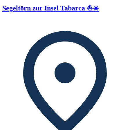
Segeltörn zur Insel Tabarca ⛵☀️