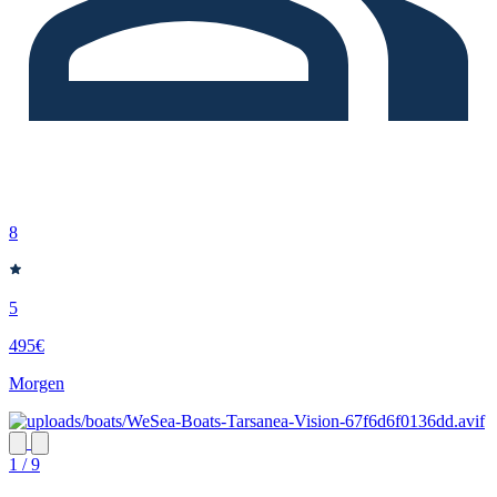
8
5
495€
Morgen
1 / 9