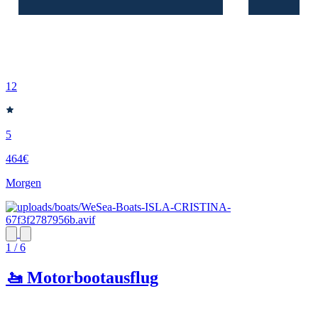
12
5
464€
Morgen
1 / 6
🚤 Motorbootausflug