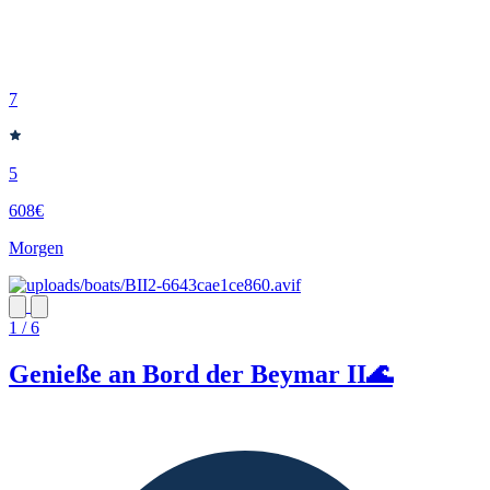
7
5
608€
Morgen
1 / 6
Genieße an Bord der Beymar II🌊