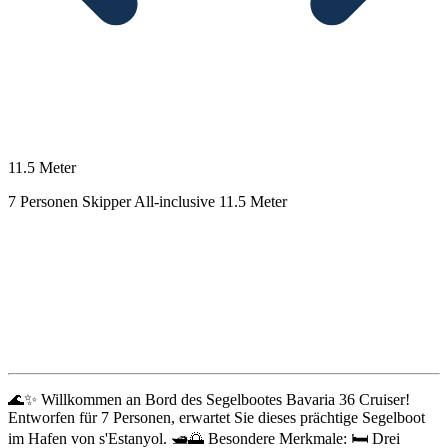
11.5 Meter
7 Personen
Skipper
All-inclusive
11.5 Meter
Beschreibung
🌊✨ Willkommen an Bord des Segelbootes Bavaria 36 Cruiser!
Entworfen für 7 Personen, erwartet Sie dieses prächtige Segelboot
im Hafen von s'Estanyol. 🛥️🌅 Besondere Merkmale: 🛏️ Drei