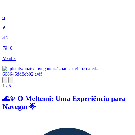
6
4.2
794€
Manhã
1 / 5
🌊✨ O Meltemi: Uma Experiência para
Navegar🌟