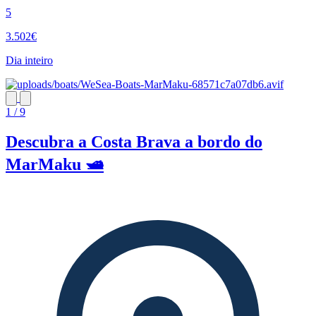
5
3.502€
Dia inteiro
1 / 9
Descubra a Costa Brava a bordo do
MarMaku 🛥️