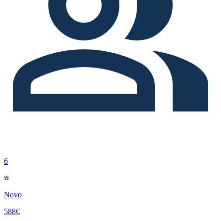
6
Novo
588€