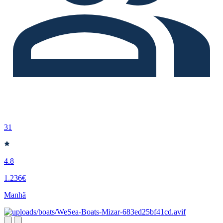
31
4.8
1.236€
Manhã