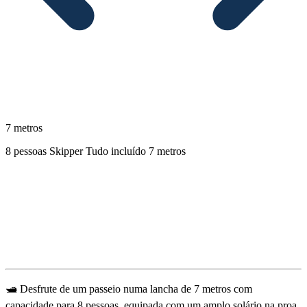
7 metros
8 pessoas
Skipper
Tudo incluído
7 metros
Descrição
🛥️ Desfrute de um passeio numa lancha de 7 metros com
capacidade para 8 pessoas, equipada com um amplo solário na proa