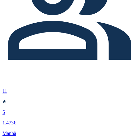
11
5
1.473€
Manhã