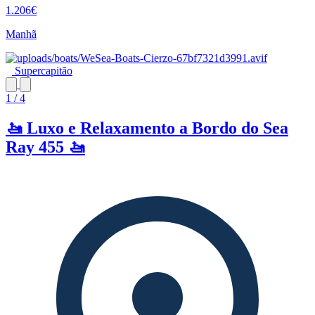
1.206€
Manhã
Supercapitão
1 / 4
🚤 Luxo e Relaxamento a Bordo do Sea
Ray 455 🚤