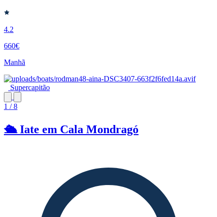
4.2
660€
Manhã
Supercapitão
1 / 8
🛳️ Iate em Cala Mondragó