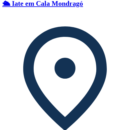
🛳️ Iate em Cala Mondragó