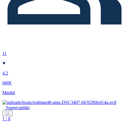
11
4.2
660€
Manhã
Supercapitão
1 / 8