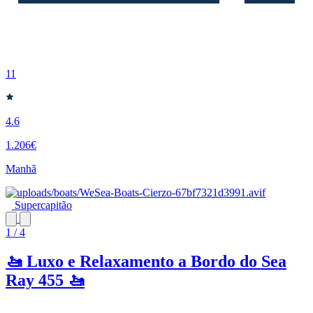
11
4.6
1.206€
Manhã
Supercapitão
1 / 4
🚤 Luxo e Relaxamento a Bordo do Sea
Ray 455 🚤