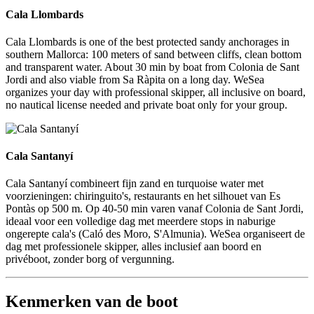
Cala Llombards
Cala Llombards is one of the best protected sandy anchorages in
southern Mallorca: 100 meters of sand between cliffs, clean bottom
and transparent water. About 30 min by boat from Colonia de Sant
Jordi and also viable from Sa Ràpita on a long day. WeSea
organizes your day with professional skipper, all inclusive on board,
no nautical license needed and private boat only for your group.
Cala Santanyí
Cala Santanyí
Cala Santanyí combineert fijn zand en turquoise water met
voorzieningen: chiringuito's, restaurants en het silhouet van Es
Pontàs op 500 m. Op 40-50 min varen vanaf Colonia de Sant Jordi,
ideaal voor een volledige dag met meerdere stops in naburige
ongerepte cala's (Caló des Moro, S'Almunia). WeSea organiseert de
dag met professionele skipper, alles inclusief aan boord en
privéboot, zonder borg of vergunning.
Kenmerken van de boot