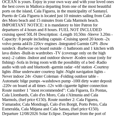
OCEAN is yours. Enjoy in your own way and with your loved ones
the best coves in Mallorca departing from one of the most beautiful
ports on the island, Cala Figuera, in the municipality of Santanyí.
Puerto de Cala Figuera is located just 10 minutes sailing from Calo
des Moro beach and 15 minutes from Cala Marmols beach.
IMPORTANT NOTICE: it is mandatory to hire Patron for
departures of 4 hours and 8 hours. FUEL NOT INCLUDED
cruising speed 50L/H Description: -Length 10,50m -Sleeve 3.20m -
Capacity: 8 people including captain -Cruising speed 20 knots -2x
volvo penta ad41b 220cv engines -Integrated Garmin GPS -Bow
sundeck -Barbecue on board outside -1 bathroom and 1 kitchen with
lava dishes -Built-in wardrobes -TV (coverage only on the high
seas) -2 cabins -Indoor and outdoor shower -Koden sonar (only for
fishing) -Sofa in living room with the possibility of a bed -Radio
audio with usb and bluetooth -garmin radar -vhf station -Courtesy
lights -Blue underwater courtesy light -Night navigation lights -
Never indoor 24v -Outer Coleman -Folding outdoor table -
Automatic bilge pumps -washdown pump -100l dirty water deposit
-220v on board at all times -12v with cigarette lighter connection
Route number 1 "most recommended": Cala Figuera, Es Pontas,
Cala Llombards, Calo d'es Moro, Cala s'Almunia and Cala
Marmols, (fuel price €150). Route number 2: Cala Figuera,
S'amarador, Cala Mondragó, Calo d'en Borgit, Porto Petro, Cala
Esmeralda, Cala Mitjana and Cala Sanau, (fuel price €150).
Departure 12/08/2026 Solar Eclipse. Departure from the port of