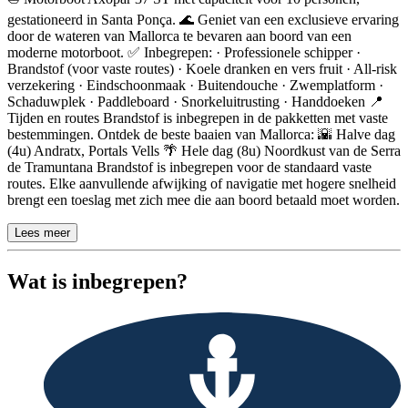
gestationeerd in Santa Ponça. 🌊 Geniet van een exclusieve ervaring
door de wateren van Mallorca te bevaren aan boord van een
moderne motorboot. ✅ Inbegrepen: · Professionele schipper ·
Brandstof (voor vaste routes) · Koele dranken en vers fruit · All-risk
verzekering · Eindschoonmaak · Buitendouche · Zwemplatform ·
Schaduwplek · Paddleboard · Snorkeluitrusting · Handdoeken 📍
Tijden en routes Brandstof is inbegrepen in de pakketten met vaste
bestemmingen. Ontdek de beste baaien van Mallorca: 🌇 Halve dag
(4u) Andratx, Portals Vells 🌴 Hele dag (8u) Noordkust van de Serra
de Tramuntana Brandstof is inbegrepen voor de standaard vaste
routes. Elke aanvullende afwijking of navigatie met hogere snelheid
brengt een toeslag met zich mee die aan boord betaald moet worden.
Lees meer
Wat is inbegrepen?