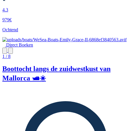
4.3
979€
Ochtend
Direct Boeken
1 / 8
Boottocht langs de zuidwestkust van
Mallorca 🛥️☀️