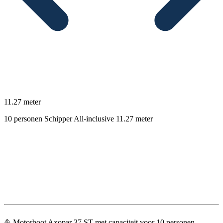
11.27 meter
10 personen
Schipper
All-inclusive
11.27 meter
Beschrijving
⛵️ Motorboot Axopar 37 ST met capaciteit voor 10 personen,