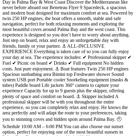
Day in Palma Bay & West Coast Discover the Mediterranean like
never before aboard our Beneteau Flyer 9 Spacedeck, a spacious
and modern boat designed for maximum comfort at sea. Powered by
twin 250 HP engines, the boat offers a smooth, stable and safe
navigation, perfect for both relaxing moments and exploring the
most beautiful coves around Palma Bay and the west coast. This
experience is designed so you don’t have to worry about anything.
Just step on board, relax and enjoy an unforgettable day with
friends, family or your partner. ⚓ ALL-INCLUSIVE
EXPERIENCE Everything is taken care of so you can fully enjoy
your day at sea. The experience includes: ✔ Professional skipper ✔
Fuel ✔ Picnic on board ✔ Drinks ✔ Full equipment No hidden
costs. Just pure enjoyment. ⚓ Boat features Twin 250 HP engines
Spacious sunbathing area Bimini top Freshwater shower Sound
system USB port Portable cooler Snorkeling equipment (masks &
tubes) Paddle board Life jackets 360° camera to capture your
experience Capacity for up to 9 guests plus the skipper, offering
plenty of space and comfort on board. ⚓ Skipper included A
professional skipper will be with you throughout the entire
experience, so you can completely relax and enjoy. He knows the
area perfectly and will adapt the route to your preferences, taking
you to stunning coves and hidden spots around Palma Bay. 🕙
Schedule 10:00 AM – 6:00 PM You can also choose our sunset
option, perfect for enjoying one of the most beautiful sunsets in