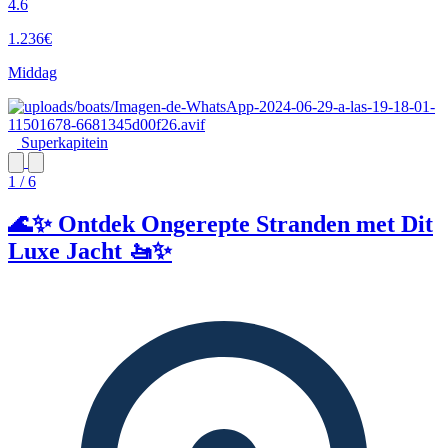
4.6
1.236€
Middag
Superkapitein
1 / 6
🌊✨ Ontdek Ongerepte Stranden met Dit
Luxe Jacht 🚤✨