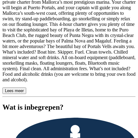
private charter from Mallorca’s most prestigious marina. Your charter
will begin at Puerto Portals, and your captain will guide you along
Mallorca’s south-west coast, offering plenty of opportunities to
swim, try stand-up paddleboarding, go snorkelling or simply relax
on our floating lounger. This 4-hour charter gives you plenty of time
to visit the sophisticated bay of Playa de Illetas, home to the Puro
Beach Club, the rugged beauty of Punta Negra with its crystal-clear
waters, or the popular bays of Palma Nova and Magaluf. Feeling a
bit more adventurous? The beautiful bay of Portals Vells awaits you.
What’s included? Boat hire. Skipper. Fuel. Clean towels. Chilled
mineral water and soft drinks. All on-board equipment (paddleboard,
snorkelling masks, floating loungers, floats, Bluetooth music
system). Final clean. All administration fees. What’s not included?
Food and alcoholic drinks (you are welcome to bring your own food
and alcohol).
Lees meer
Wat is inbegrepen?