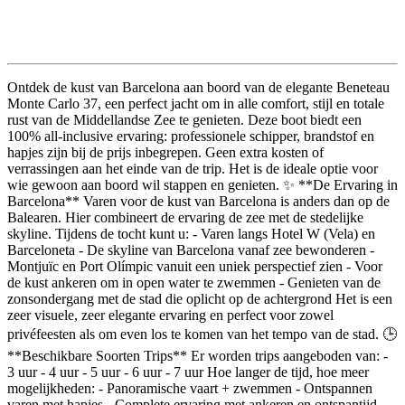
Beschrijving
Ontdek de kust van Barcelona aan boord van de elegante Beneteau
Monte Carlo 37, een perfect jacht om in alle comfort, stijl en totale
rust van de Middellandse Zee te genieten. Deze boot biedt een
100% all-inclusive ervaring: professionele schipper, brandstof en
hapjes zijn bij de prijs inbegrepen. Geen extra kosten of
verrassingen aan het einde van de trip. Het is de ideale optie voor
wie gewoon aan boord wil stappen en genieten. ✨ **De Ervaring in
Barcelona** Varen voor de kust van Barcelona is anders dan op de
Balearen. Hier combineert de ervaring de zee met de stedelijke
skyline. Tijdens de tocht kunt u: - Varen langs Hotel W (Vela) en
Barceloneta - De skyline van Barcelona vanaf zee bewonderen -
Montjuïc en Port Olímpic vanuit een uniek perspectief zien - Voor
de kust ankeren om in open water te zwemmen - Genieten van de
zonsondergang met de stad die oplicht op de achtergrond Het is een
zeer visuele, zeer elegante ervaring en perfect voor zowel
privéfeesten als om even los te komen van het tempo van de stad. 🕒
**Beschikbare Soorten Trips** Er worden trips aangeboden van: -
3 uur - 4 uur - 5 uur - 6 uur - 7 uur Hoe langer de tijd, hoe meer
mogelijkheden: - Panoramische vaart + zwemmen - Ontspannen
varen met hapjes - Complete ervaring met ankeren en ontspantijd -