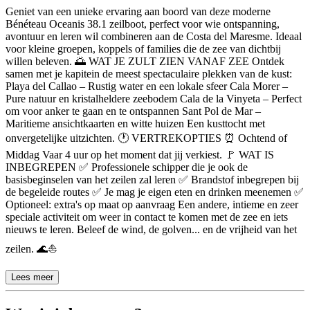
Beschrijving
Geniet van een unieke ervaring aan boord van deze moderne
Bénéteau Oceanis 38.1 zeilboot, perfect voor wie ontspanning,
avontuur en leren wil combineren aan de Costa del Maresme. Ideaal
voor kleine groepen, koppels of families die de zee van dichtbij
willen beleven. 🌅 WAT JE ZULT ZIEN VANAF ZEE Ontdek
samen met je kapitein de meest spectaculaire plekken van de kust:
Playa del Callao – Rustig water en een lokale sfeer Cala Morer –
Pure natuur en kristalheldere zeebodem Cala de la Vinyeta – Perfect
om voor anker te gaan en te ontspannen Sant Pol de Mar –
Maritieme ansichtkaarten en witte huizen Een kusttocht met
onvergetelijke uitzichten. 🕐 VERTREKOPTIES ⏰ Ochtend of
Middag Vaar 4 uur op het moment dat jij verkiest. 🚩 WAT IS
INBEGREPEN ✅ Professionele schipper die je ook de
basisbeginselen van het zeilen zal leren ✅ Brandstof inbegrepen bij
de begeleide routes ✅ Je mag je eigen eten en drinken meenemen ✅
Optioneel: extra's op maat op aanvraag Een andere, intieme en zeer
speciale activiteit om weer in contact te komen met de zee en iets
nieuws te leren. Beleef de wind, de golven... en de vrijheid van het
zeilen. 🌊⛵
Lees meer