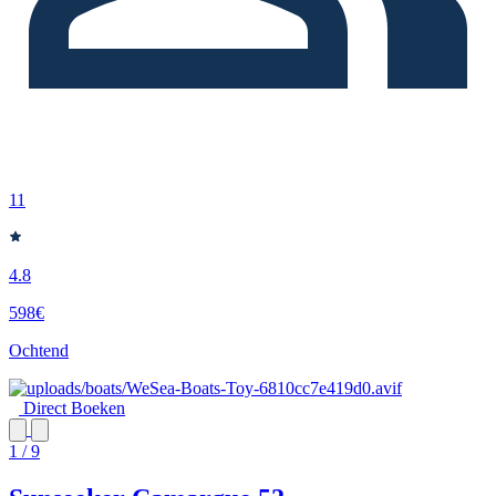
11
4.8
598€
Ochtend
Direct Boeken
1 / 9