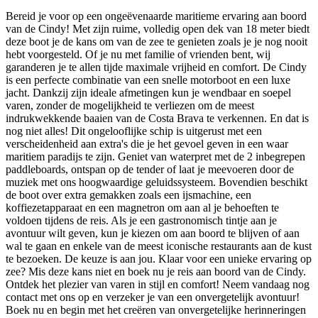
Beschrijving
Bereid je voor op een ongeëvenaarde maritieme ervaring aan boord
van de Cindy! Met zijn ruime, volledig open dek van 18 meter biedt
deze boot je de kans om van de zee te genieten zoals je je nog nooit
hebt voorgesteld. Of je nu met familie of vrienden bent, wij
garanderen je te allen tijde maximale vrijheid en comfort. De Cindy
is een perfecte combinatie van een snelle motorboot en een luxe
jacht. Dankzij zijn ideale afmetingen kun je wendbaar en soepel
varen, zonder de mogelijkheid te verliezen om de meest
indrukwekkende baaien van de Costa Brava te verkennen. En dat is
nog niet alles! Dit ongelooflijke schip is uitgerust met een
verscheidenheid aan extra's die je het gevoel geven in een waar
maritiem paradijs te zijn. Geniet van waterpret met de 2 inbegrepen
paddleboards, ontspan op de tender of laat je meevoeren door de
muziek met ons hoogwaardige geluidssysteem. Bovendien beschikt
de boot over extra gemakken zoals een ijsmachine, een
koffiezetapparaat en een magnetron om aan al je behoeften te
voldoen tijdens de reis. Als je een gastronomisch tintje aan je
avontuur wilt geven, kun je kiezen om aan boord te blijven of aan
wal te gaan en enkele van de meest iconische restaurants aan de kust
te bezoeken. De keuze is aan jou. Klaar voor een unieke ervaring op
zee? Mis deze kans niet en boek nu je reis aan boord van de Cindy.
Ontdek het plezier van varen in stijl en comfort! Neem vandaag nog
contact met ons op en verzeker je van een onvergetelijk avontuur!
Boek nu en begin met het creëren van onvergetelijke herinneringen