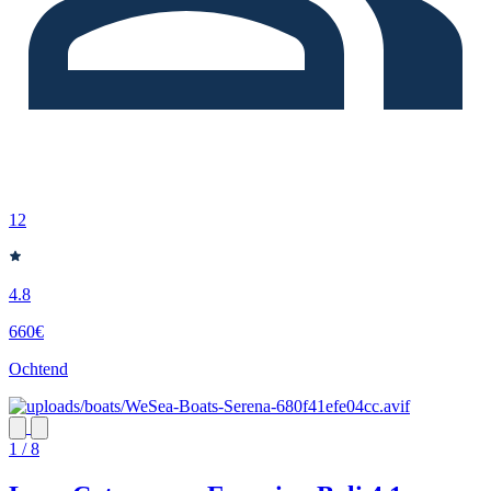
12
4.8
660€
Ochtend
1 / 8