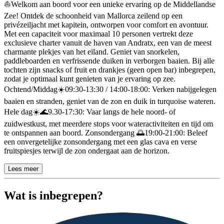
Beschrijving
⛵️Welkom aan boord voor een unieke ervaring op de Middellandse
Zee! Ontdek de schoonheid van Mallorca zeilend op een
privézeiljacht met kapitein, ontworpen voor comfort en avontuur.
Met een capaciteit voor maximaal 10 personen vertrekt deze
exclusieve charter vanuit de haven van Andratx, een van de meest
charmante plekjes van het eiland. Geniet van snorkelen,
paddleboarden en verfrissende duiken in verborgen baaien. Bij alle
tochten zijn snacks of fruit en drankjes (geen open bar) inbegrepen,
zodat je optimaal kunt genieten van je ervaring op zee.
Ochtend/Middag☀️09:30-13:30 / 14:00-18:00: Verken nabijgelegen
baaien en stranden, geniet van de zon en duik in turquoise wateren.
Hele dag☀️🌊9.30-17:30: Vaar langs de hele noord- of
zuidwestkust, met meerdere stops voor wateractiviteiten en tijd om
te ontspannen aan boord. Zonsondergang 🌅19:00-21:00: Beleef
een onvergetelijke zonsondergang met een glas cava en verse
fruitspiesjes terwijl de zon ondergaat aan de horizon.
Lees meer
Wat is inbegrepen?