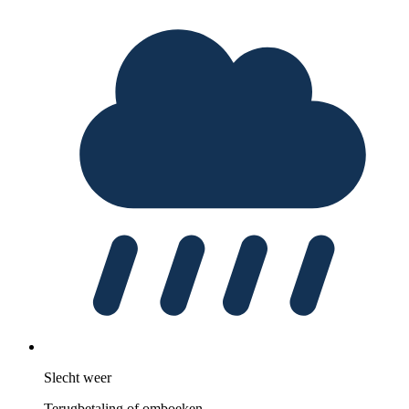
Slecht weer
Terugbetaling of omboeken