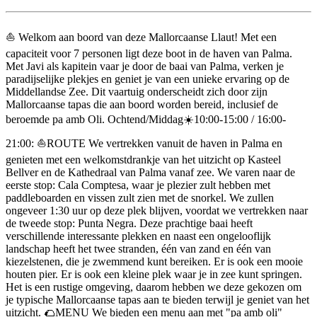
Beschrijving
⛵️ Welkom aan boord van deze Mallorcaanse Llaut! Met een
capaciteit voor 7 personen ligt deze boot in de haven van Palma.
Met Javi als kapitein vaar je door de baai van Palma, verken je
paradijselijke plekjes en geniet je van een unieke ervaring op de
Middellandse Zee. Dit vaartuig onderscheidt zich door zijn
Mallorcaanse tapas die aan boord worden bereid, inclusief de
beroemde pa amb Oli. Ochtend/Middag☀️10:00-15:00 / 16:00-
21:00: ⛵️ROUTE We vertrekken vanuit de haven in Palma en
genieten met een welkomstdrankje van het uitzicht op Kasteel
Bellver en de Kathedraal van Palma vanaf zee. We varen naar de
eerste stop: Cala Comptesa, waar je plezier zult hebben met
paddleboarden en vissen zult zien met de snorkel. We zullen
ongeveer 1:30 uur op deze plek blijven, voordat we vertrekken naar
de tweede stop: Punta Negra. Deze prachtige baai heeft
verschillende interessante plekken en naast een ongelooflijk
landschap heeft het twee stranden, één van zand en één van
kiezelstenen, die je zwemmend kunt bereiken. Er is ook een mooie
houten pier. Er is ook een kleine plek waar je in zee kunt springen.
Het is een rustige omgeving, daarom hebben we deze gekozen om
je typische Mallorcaanse tapas aan te bieden terwijl je geniet van het
uitzicht. 🌮MENU We bieden een menu aan met "pa amb oli"