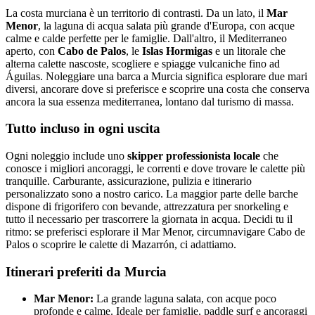
La costa murciana è un territorio di contrasti. Da un lato, il
Mar
Menor
, la laguna di acqua salata più grande d'Europa, con acque
calme e calde perfette per le famiglie. Dall'altro, il Mediterraneo
aperto, con
Cabo de Palos
, le
Islas Hormigas
e un litorale che
alterna calette nascoste, scogliere e spiagge vulcaniche fino ad
Águilas. Noleggiare una barca a Murcia significa esplorare due mari
diversi, ancorare dove si preferisce e scoprire una costa che conserva
ancora la sua essenza mediterranea, lontano dal turismo di massa.
Tutto incluso in ogni uscita
Ogni noleggio include uno
skipper professionista locale
che
conosce i migliori ancoraggi, le correnti e dove trovare le calette più
tranquille. Carburante, assicurazione, pulizia e itinerario
personalizzato sono a nostro carico. La maggior parte delle barche
dispone di frigorifero con bevande, attrezzatura per snorkeling e
tutto il necessario per trascorrere la giornata in acqua. Decidi tu il
ritmo: se preferisci esplorare il Mar Menor, circumnavigare Cabo de
Palos o scoprire le calette di Mazarrón, ci adattiamo.
Itinerari preferiti da Murcia
Mar Menor:
La grande laguna salata, con acque poco
profonde e calme. Ideale per famiglie, paddle surf e ancoraggi