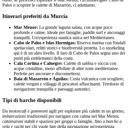
Palos o scoprire le calette di Mazarrón, ci adattiamo.
Itinerari preferiti da Murcia
Mar Menor:
La grande laguna salata, con acque poco
profonde e calme. Ideale per famiglie, paddle surf e ancoraggi
tranquilli. Un'esperienza nautica unica nel Mediterraneo.
Cabo de Palos e Islas Hormigas:
Riserva marina con fondali
spettacolari, relitti storici e biodiversità protetta. Lo snorkeling
qui è di un altro livello. Il faro di Cabo de Palos segna uno dei
punti più emblematici della costa.
Cala Cortina e Calnegre:
Calette di sabbia e roccia con
acque cristalline, meno affollate di altre zone mediterranee.
Perfette per ancorare e disconnettersi.
Baia di Mazarrón e Águilas:
Costa vulcanica con scogliere,
calette vergini e villaggi di pescatori affascinanti. Territorio di
navigazione tranquilla e paesaggi autentici.
Tipi di barche disponibili
Da
motoscafi e gommoni
agili per esplorare più calette in un giorno,
imbarcazioni tradizionali
per navigare con calma nel Mar Menor,
catamarani
stabili e spaziosi per gruppi o famiglie, fino a
barche a
vela e yacht
per chi vuole fare della navigazione un'esperienza