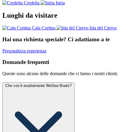
Cerdeña
Istria
Islas Baleares
Luoghi da visitare
Cataluña
Comunidad Valenciana
Cala Cortina
Isla del Ciervo
Andalucía
Galicia
Cala Cortina
Hai una richiesta speciale? Ci adattiamo a te
Cantabria (3 barche)
Isla del Ciervo
Asturias
Islas Canarias
Personalizza esperienza
País Vasco (1 barche)
Cerdeña (1 barche)
Domande frequenti
Istria
Queste sono alcune delle domande che ci fanno i nostri clienti.
Che cos’è esattamente WeSea Boats?