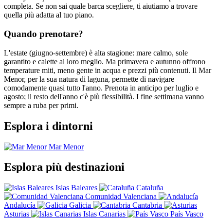
completa. Se non sai quale barca scegliere, ti aiutiamo a trovare
quella più adatta al tuo piano.
Quando prenotare?
L'estate (giugno-settembre) è alta stagione: mare calmo, sole
garantito e calette al loro meglio. Ma primavera e autunno offrono
temperature miti, meno gente in acqua e prezzi più contenuti. Il Mar
Menor, per la sua natura di laguna, permette di navigare
comodamente quasi tutto l'anno. Prenota in anticipo per luglio e
agosto; il resto dell'anno c'è più flessibilità. I fine settimana vanno
sempre a ruba per primi.
Esplora i dintorni
Mar Menor
Mar Menor (1 barche)
Esplora più destinazioni
Islas Baleares
Cataluña
Comunidad Valenciana
Andalucía
Galicia
Cantabria
Asturias
Islas Canarias
País Vasco