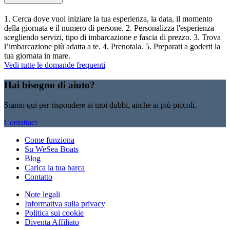
1. Cerca dove vuoi iniziare la tua esperienza, la data, il momento
della giornata e il numero di persone. 2. Personalizza l'esperienza
scegliendo servizi, tipo di imbarcazione e fascia di prezzo. 3. Trova
l’imbarcazione più adatta a te. 4. Prenotala. 5. Preparati a goderti la
tua giornata in mare.
Vedi tutte le domande frequenti
Hai bisogno di aiuto?
Siamo qui per rispondere ai tuoi dubbi, anche ai più piccoli.
Contattaci
Come funziona
Su WeSea Boats
Blog
Carica la tua barca
Contatto
Note legali
Informativa sulla privacy
Politica sui cookie
Diventa Affiliato