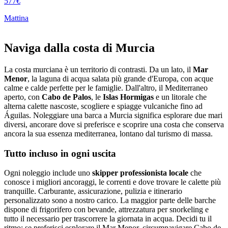
577€
Mattina
Naviga dalla costa di Murcia
La costa murciana è un territorio di contrasti. Da un lato, il
Mar
Menor
, la laguna di acqua salata più grande d'Europa, con acque
calme e calde perfette per le famiglie. Dall'altro, il Mediterraneo
aperto, con
Cabo de Palos
, le
Islas Hormigas
e un litorale che
alterna calette nascoste, scogliere e spiagge vulcaniche fino ad
Águilas. Noleggiare una barca a Murcia significa esplorare due mari
diversi, ancorare dove si preferisce e scoprire una costa che conserva
ancora la sua essenza mediterranea, lontano dal turismo di massa.
Tutto incluso in ogni uscita
Ogni noleggio include uno
skipper professionista locale
che
conosce i migliori ancoraggi, le correnti e dove trovare le calette più
tranquille. Carburante, assicurazione, pulizia e itinerario
personalizzato sono a nostro carico. La maggior parte delle barche
dispone di frigorifero con bevande, attrezzatura per snorkeling e
tutto il necessario per trascorrere la giornata in acqua. Decidi tu il
ritmo: se preferisci esplorare il Mar Menor, circumnavigare Cabo de