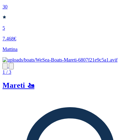
30
5
7.468€
Mattina
1 / 3
Mareti 🚤