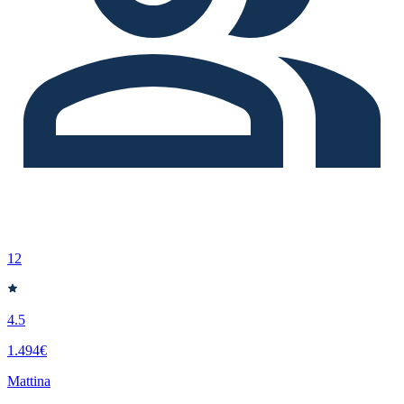
12
4.5
1.494€
Mattina