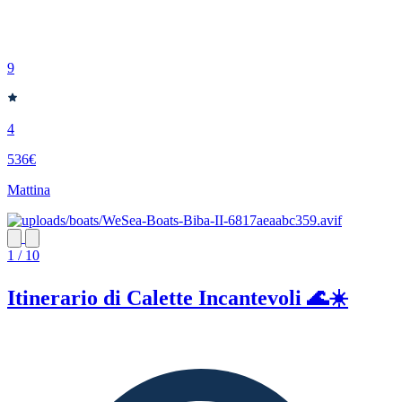
9
4
536€
Mattina
1 / 10
Itinerario di Calette Incantevoli 🌊☀️