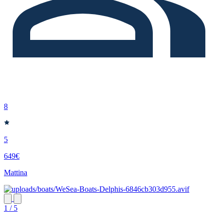
8
5
649€
Mattina
1 / 5