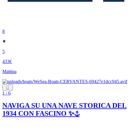
8
5
433€
Mattina
1 / 6
NAVIGA SU UNA NAVE STORICA DEL
1934 CON FASCINO ✨⚓️