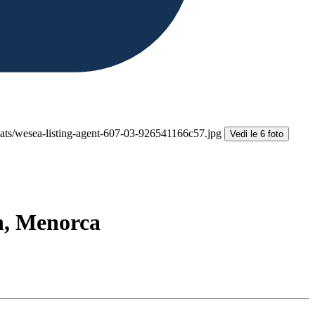
Vedi le 6 foto
h, Menorca