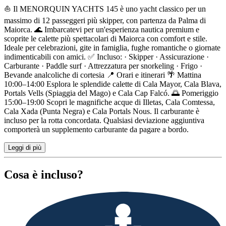
Descrizione
⛵️ Il MENORQUIN YACHTS 145 è uno yacht classico per un
massimo di 12 passeggeri più skipper, con partenza da Palma di
Maiorca. 🌊 Imbarcatevi per un'esperienza nautica premium e
scoprite le calette più spettacolari di Maiorca con comfort e stile.
Ideale per celebrazioni, gite in famiglia, fughe romantiche o giornate
indimenticabili con amici. ✅ Incluso: · Skipper · Assicurazione ·
Carburante · Paddle surf · Attrezzatura per snorkeling · Frigo ·
Bevande analcoliche di cortesia 📍 Orari e itinerari 🌴 Mattina
10:00–14:00 Esplora le splendide calette di Cala Mayor, Cala Blava,
Portals Vells (Spiaggia del Mago) e Cala Cap Falcó. 🌅 Pomeriggio
15:00–19:00 Scopri le magnifiche acque di Illetas, Cala Comtessa,
Cala Xada (Punta Negra) e Cala Portals Nous. Il carburante è
incluso per la rotta concordata. Qualsiasi deviazione aggiuntiva
comporterà un supplemento carburante da pagare a bordo.
Leggi di più
Cosa è incluso?