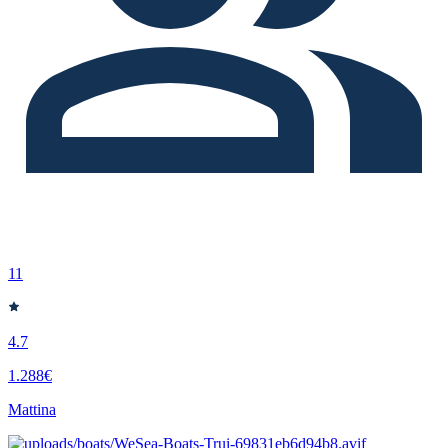
11
4.7
1.288€
Mattina