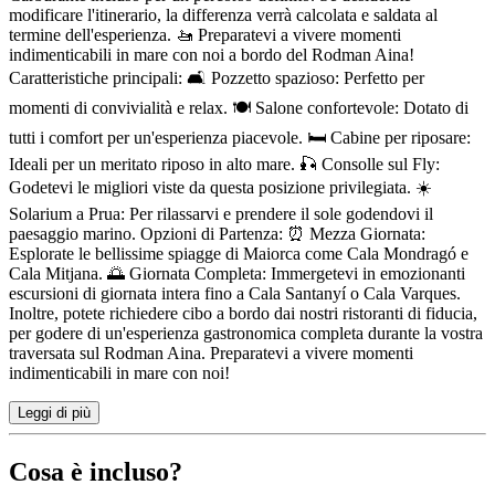
modificare l'itinerario, la differenza verrà calcolata e saldata al
termine dell'esperienza. 🚤 Preparatevi a vivere momenti
indimenticabili in mare con noi a bordo del Rodman Aina!
Caratteristiche principali: 🛋️ Pozzetto spazioso: Perfetto per
momenti di convivialità e relax. 🍽️ Salone confortevole: Dotato di
tutti i comfort per un'esperienza piacevole. 🛏️ Cabine per riposare:
Ideali per un meritato riposo in alto mare. 🎣 Consolle sul Fly:
Godetevi le migliori viste da questa posizione privilegiata. ☀️
Solarium a Prua: Per rilassarvi e prendere il sole godendovi il
paesaggio marino. Opzioni di Partenza: ⏰ Mezza Giornata:
Esplorate le bellissime spiagge di Maiorca come Cala Mondragó e
Cala Mitjana. 🌅 Giornata Completa: Immergetevi in emozionanti
escursioni di giornata intera fino a Cala Santanyí o Cala Varques.
Inoltre, potete richiedere cibo a bordo dai nostri ristoranti di fiducia,
per godere di un'esperienza gastronomica completa durante la vostra
traversata sul Rodman Aina. Preparatevi a vivere momenti
indimenticabili in mare con noi!
Leggi di più
Cosa è incluso?