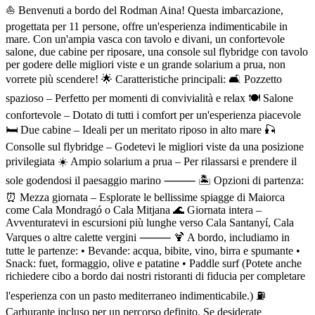
Descrizione
⛵ Benvenuti a bordo del Rodman Aina! Questa imbarcazione,
progettata per 11 persone, offre un'esperienza indimenticabile in
mare. Con un'ampia vasca con tavolo e divani, un confortevole
salone, due cabine per riposare, una console sul flybridge con tavolo
per godere delle migliori viste e un grande solarium a prua, non
vorrete più scendere! 🌟 Caratteristiche principali: 🛋️ Pozzetto
spazioso – Perfetto per momenti di convivialità e relax 🍽️ Salone
confortevole – Dotato di tutti i comfort per un'esperienza piacevole
🛏️ Due cabine – Ideali per un meritato riposo in alto mare 🎣
Consolle sul flybridge – Godetevi le migliori viste da una posizione
privilegiata ☀️ Ampio solarium a prua – Per rilassarsi e prendere il
sole godendosi il paesaggio marino ⸻ 🏝️ Opzioni di partenza:
⏰ Mezza giornata – Esplorate le bellissime spiagge di Maiorca
come Cala Mondragó o Cala Mitjana 🌊 Giornata intera –
Avventuratevi in escursioni più lunghe verso Cala Santanyí, Cala
Varques o altre calette vergini ⸻ 🍹 A bordo, includiamo in
tutte le partenze: • Bevande: acqua, bibite, vino, birra e spumante •
Snack: fuet, formaggio, olive e patatine • Paddle surf (Potete anche
richiedere cibo a bordo dai nostri ristoranti di fiducia per completare
l'esperienza con un pasto mediterraneo indimenticabile.) ⛽
Carburante incluso per un percorso definito. Se desiderate