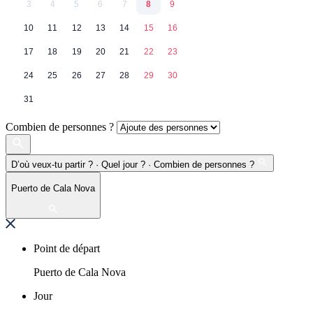
3
4
5
6
7
8
9
10
11
12
13
14
15
16
17
18
19
20
21
22
23
24
25
26
27
28
29
30
31
Combien de personnes ?
D’où veux-tu partir ? · Quel jour ? · Combien de personnes ?
Puerto de Cala Nova
Point de départ
Puerto de Cala Nova
Jour