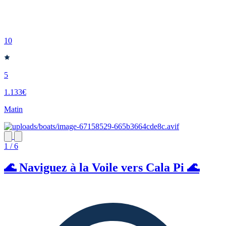
10
5
1.133€
Matin
1 / 6
🌊 Naviguez à la Voile vers Cala Pi 🌊