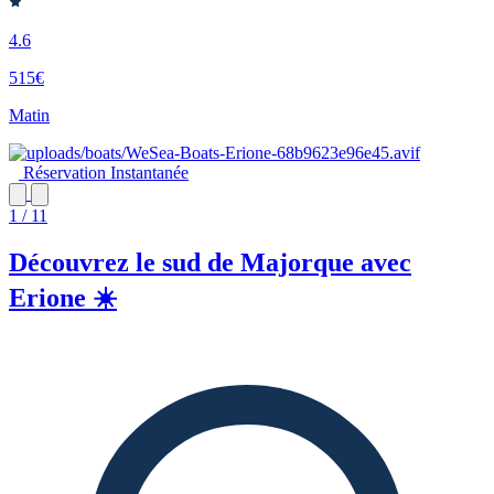
4.6
515€
Matin
Réservation Instantanée
1 / 11
Découvrez le sud de Majorque avec
Erione ☀️