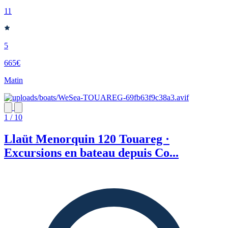
11
5
665€
Matin
1 / 10
Llaüt Menorquin 120 Touareg ·
Excursions en bateau depuis Co...