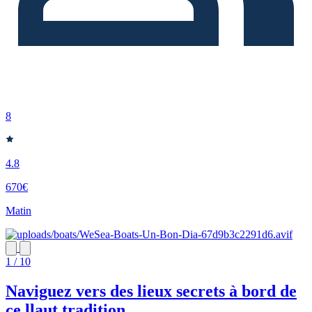
8
4.8
670€
Matin
1 / 10
Naviguez vers des lieux secrets à bord de
ce llaut tradition...