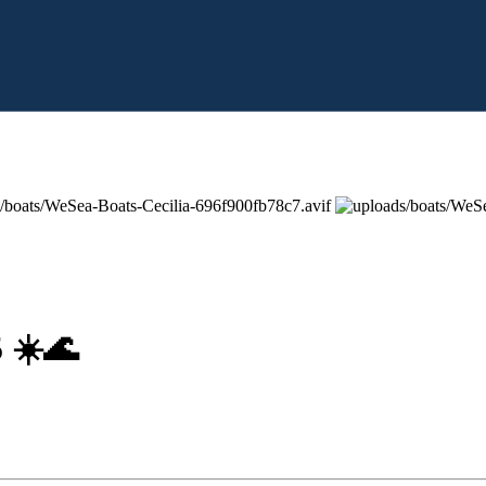
5 ☀️🌊