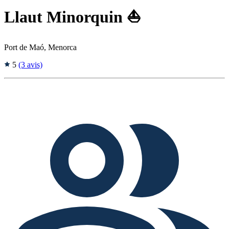
Llaut Minorquin ⛵
Port de Maó, Menorca
5
(3 avis)
Tags