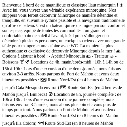
Description
Bienvenue à bord de ce magnifique et classique llaut minorquin ! ⚓
Avec lui, vous vivrez une véritable expérience minorquine. Nos
skippers vous feront découvrir Minorque de manière détendue et
tranquille, en suivant le rythme paisible et la navigation traditionnelle
qu'offre ce bateau. C'est un bateau qui se distingue par son confort et
son espace, équipé de toutes les commodités : un grand et
confortable bain de soleil à l'avant, idéal pour s'allonger et se
détendre à plusieurs personnes, un cockpit spacieux avec une grande
table pour manger, et une cabine avec WC. La manière la plus
authentique et exclusive de découvrir Minorque depuis la mer ! 🌊
Options à ajouter à bord : - Apéritif Minorquin 🧀 - Traiteur 🥗 -
Boissons 🍸 🧭 Locations de 4h, matin/après-midi : 10h à 14h ou de
15h à 19h : Lors d'une excursion d'une demi-journée, nous faisons
environ 2-3 arrêts. Nous partons du Port de Mahón et avons deux
itinéraires possibles : 🗺️ Route Nord-Est (en 4 heures de Mahón
jusqu'à Cala Mesquida environ) 🗺️ Route Sud-Est (en 4 heures de
Mahón jusqu'à Binibeca) 🧭 Location de 8h, journée complète : de
10h à 18h : Lors d'une excursion d'une journée complète, nous
faisons environ 3-5 arrêts, nous allons plus loin et avons plus de
temps pour tout. Nous partons du Port de Mahón et avons deux
itinéraires possibles : 🗺️ Route Nord-Est (en 8 heures de Mahón
jusqu'à Illa Colom) 🗺️ Route Sud-Est (en 8 heures de Mahón