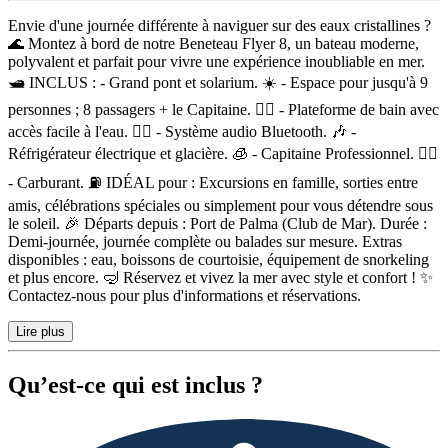
Description
Envie d'une journée différente à naviguer sur des eaux cristallines ?
🌊 Montez à bord de notre Beneteau Flyer 8, un bateau moderne,
polyvalent et parfait pour vivre une expérience inoubliable en mer.
🛥️ INCLUS : - Grand pont et solarium. ☀️ - Espace pour jusqu'à 9
personnes ; 8 passagers + le Capitaine. 👨‍✈️ - Plateforme de bain avec
accès facile à l'eau. 🏊‍♀️ - Système audio Bluetooth. 🎶 -
Réfrigérateur électrique et glacière. 🧊 - Capitaine Professionnel. 🧑‍✈️
- Carburant. ⛽ IDÉAL pour : Excursions en famille, sorties entre
amis, célébrations spéciales ou simplement pour vous détendre sous
le soleil. 🎉 Départs depuis : Port de Palma (Club de Mar). Durée :
Demi-journée, journée complète ou balades sur mesure. Extras
disponibles : eau, boissons de courtoisie, équipement de snorkeling
et plus encore. 🤿 Réservez et vivez la mer avec style et confort ! ✨
Contactez-nous pour plus d'informations et réservations.
Lire plus
Qu’est-ce qui est inclus ?