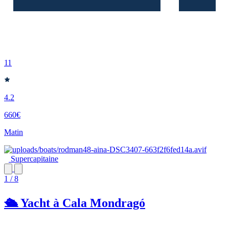
11
4.2
660€
Matin
Supercapitaine
1 / 8
🛳️ Yacht à Cala Mondragó