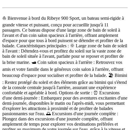
Description
⛵ Bienvenue à bord du Ribeye 900 Sport, un bateau semi-rigide à
grande vitesse et puissant, conçu pour accueillir jusqu'à 11
passagers. Ce bateau dispose d'une large zone de bain de soleil à
l'avant et d'un coin salon spacieux à l'arrière, offrant amplement
d'espace pour que tous à bord puissent se détendre et profiter de la
balade. Caractéristiques principales : 🌞 Large zone de bain de soleil
à l'avant : Détendez-vous et profitez du soleil sur la vaste zone de
bain de soleil située à l'avant, parfaite pour se reposer et profiter de
la brise marine. 🛥️ Coin salon spacieux à l'arrière : Retrouvez vos
amis et votre famille dans le généreux coin salon à l'arrière, offrant
beaucoup d'espace pour socialiser et profiter de la balade. 🏖️ Bimini
: Restez protégé du soleil et des éléments grâce au bimini qui s'étend
de la console centrale jusqu'à l'arrière, assurant une expérience
confortable et agréable à bord. Options de sortie : ⏰ Excursions
d'une demi-journée : Embarquez pour des aventures excitantes d'une
demi-journée, disponibles le matin ou l'après-midi, vous permettant
d'explorer les attractions à proximité et de profiter de balades
passionnantes sur l'eau. 🌅 Excursions d'une journée complète :
Plongez dans des excursions d'une journée complète, offrant
amplement de temps pour explorer vos destinations préférées et
profiter au maximum de votre journée sur l'eau, grâce à la vitesse et