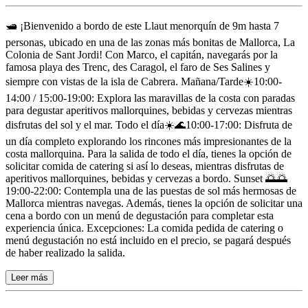
Descripción
🛥️ ¡Bienvenido a bordo de este Llaut menorquín de 9m hasta 7
personas, ubicado en una de las zonas más bonitas de Mallorca, La
Colonia de Sant Jordi! Con Marco, el capitán, navegarás por la
famosa playa des Trenc, des Caragol, el faro de Ses Salines y
siempre con vistas de la isla de Cabrera. Mañana/Tarde☀️10:00-
14:00 / 15:00-19:00: Explora las maravillas de la costa con paradas
para degustar aperitivos mallorquines, bebidas y cervezas mientras
disfrutas del sol y el mar. Todo el día☀️🌊10:00-17:00: Disfruta de
un día completo explorando los rincones más impresionantes de la
costa mallorquina. Para la salida de todo el día, tienes la opción de
solicitar comida de catering si así lo deseas, mientras disfrutas de
aperitivos mallorquines, bebidas y cervezas a bordo. Sunset 🌅🌅
19:00-22:00: Contempla una de las puestas de sol más hermosas de
Mallorca mientras navegas. Además, tienes la opción de solicitar una
cena a bordo con un menú de degustación para completar esta
experiencia única. Excepciones: La comida pedida de catering o
menú degustación no está incluido en el precio, se pagará después
de haber realizado la salida.
Leer más